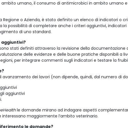
in ambito umano, il consumo di antimicrobici in ambito umano e an
Regione o Azienda, è stato definito un elenco di indicatori o crite
a la possibilità di completare anche i criteri aggiuntivi, indicat
ngimento di uno standard.
e aggiuntivi?
o sono stati definiti attraverso la revisione della documentazione
lutazione delle evidenze e delle buone pratiche disponibili a liv
egioni, per integrare commenti sugli indicatori e testare la fruib
e?
 di avanzamento dei lavori (non dipende, quindi, dal numero di d
ggiuntivi
gli aggiuntivi
i.
eHealth
le domande mirano ad indagare aspetti complementari d
e interessano maggiormente l’ambito veterinario.
 riferimento le domande?