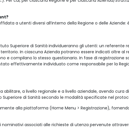
). Per cui, per ciascuna Regione e per ciascuna Azienda/Struttur
unt?
fidata a utenti diversi all’interno della Regione o delle Aziende: 
tituto Superiore di Sanità individueranno gli utenti:
un
referente r
erritorio. In ciascuna Azienda potranno essere indicati oltre al 
no e compilano lo stesso questionario. In fase di registrazione sa
a stato effettivamente individuato come responsabile per la Regio
abilitare, a livello regionale e a livello aziendale, avendo cura d
 Superiore di Sanità secondo le modalità specificate nel protoco
e alla piattaforma (Home Menu > Registrazione), fornendo i da
i nominativi associati alle richieste di utenza pervenute attrave