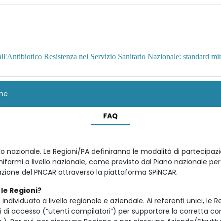
R
all'Antibiotico Resistenza nel Servizio Sanitario Nazionale: standard m
one
FAQ
llo nazionale. Le Regioni/PA definiranno le modalità di partecip
formi a livello nazionale, come previsto dal Piano nazionale per
ione del PNCAR attraverso la piattaforma SPiNCAR.
 le Regioni?
ndividuato a livello regionale e aziendale. Ai referenti unici, le
ali di accesso (“utenti compilatori”) per supportare la corretta co