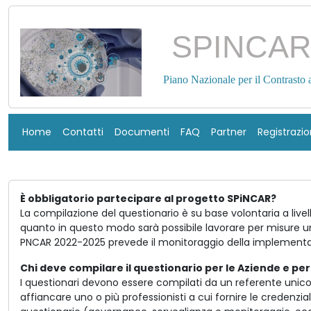
SPINCA
Piano Nazionale per il Contrasto 
Home
Contatti
Documenti
FAQ
Partner
Registrazi
È obbligatorio partecipare al progetto SPiNCAR?
La compilazione del questionario è su base volontaria a live
quanto in questo modo sarà possibile lavorare per misure uni
PNCAR 2022-2025 prevede il monitoraggio della implementaz
Chi deve compilare il questionario per le Aziende e per
I questionari devono essere compilati da un referente unico i
affiancare uno o più professionisti a cui fornire le credenzi