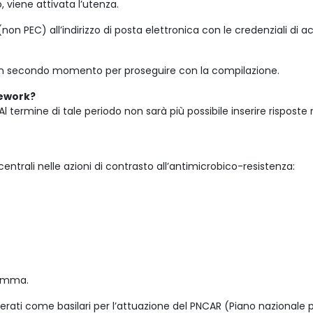
, viene attivata l’utenza.
non PEC) all’indirizzo di posta elettronica
con le credenziali di 
 in un secondo momento per proseguire con la compilazione.
mework?
l termine di tale periodo non sarà più possibile inserire risposte r
centrali nelle azioni di contrasto all’antimicrobico-resistenza:
ramma.
derati come basilari per l’attuazione del PNCAR (Piano nazionale p