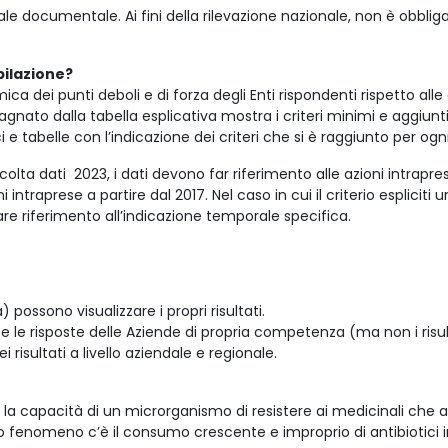
eriale documentale. Ai fini della rilevazione nazionale, non è obb
pilazione?
 dei punti deboli e di forza degli Enti rispondenti rispetto alle a
ato dalla tabella esplicativa mostra i criteri minimi e aggiunti
 tabelle con l’indicazione dei criteri che si è raggiunto per ogn
colta dati
2023, i dati devono far riferimento alle azioni intrapres
intraprese a partire dal 2017. Nel caso in cui il criterio espliciti
re riferimento all’indicazione temporale specifica.
) possono visualizzare i propri risultati.
ati e le risposte delle Aziende di propria competenza (ma non i risul
isultati a livello aziendale e regionale.
 la capacità di un microrganismo di resistere ai medicinali che 
o fenomeno c’è il consumo crescente e improprio di antibiotici in d