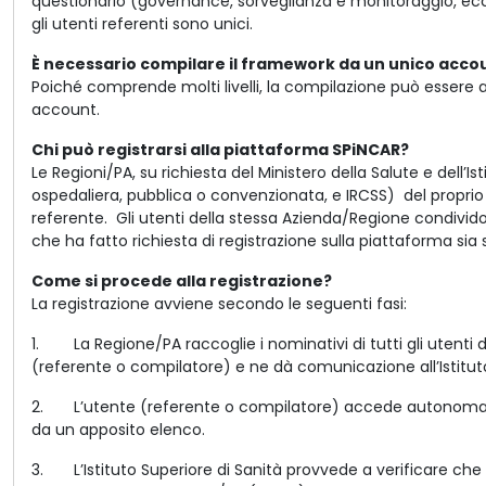
questionario (governance, sorveglianza e monitoraggio, ecc.
gli utenti referenti sono unici.
È necessario compilare il framework da un unico acco
Poiché comprende molti livelli, la compilazione può essere af
account.
Chi può registrarsi alla piattaforma SPiNCAR?
Le Regioni/PA, su richiesta del Ministero della Salute e dell’Is
ospedaliera, pubblica o convenzionata, e IRCSS) del proprio t
referente.
Gli utenti della stessa Azienda/Regione condivido
che ha fatto richiesta di registrazione sulla piattaforma si
Come si procede alla registrazione?
La registrazione avviene secondo le seguenti fasi:
1. La Regione/PA raccoglie i nominativi di tutti gli utenti da 
(referente o compilatore) e ne dà comunicazione all’Istituto
2. L’utente (referente o compilatore) accede autonomament
da un apposito elenco.
3. L’Istituto Superiore di Sanità provvede a verificare che 