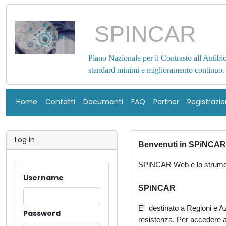
SPINCAR
Piano Nazionale per il Contrasto all'Antibi
standard minimi e miglioramento continuo.
Home
Contatti
Documenti
FAQ
Partner
Registrazi
Log in
Benvenuti in SPiNCA
SPiNCAR Web è lo strum
Username
SPiNCAR
E'
destinato a Regioni e Az
Password
resistenza.
Per accedere all