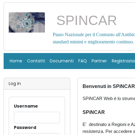
SPINCAR
Piano Nazionale per il Contrasto all'Antibi
standard minimi e miglioramento continuo.
Home
Contatti
Documenti
FAQ
Partner
Registrazi
Log in
Benvenuti in SPiNCA
SPiNCAR Web è lo strum
Username
SPiNCAR
E'
destinato a Regioni e Az
Password
resistenza.
Per accedere all